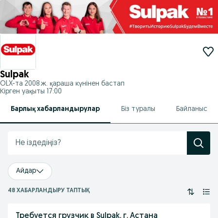
Sulpak
OLX-та
2008 ж. қараша
күнінен бастап
Кірген уақыты 17:00
Барлық хабарландырулар
Біз туралы
Байланыс
Айдар
48 ХАБАРЛАНДЫРУ ТАПТЫҚ
Требуется грузчик в Sulpak, г. Астана